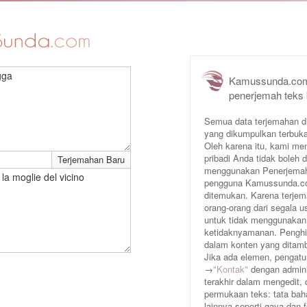
gga
Kamussunda.com
penerjemah teks 
Semua data terjemahan d
yang dikumpulkan terbuka
Oleh karena itu, kami me
pribadi Anda tidak boleh
menggunakan Penerjemah 
a moglie del vicino
pengguna Kamussunda.com 
ditemukan. Karena terjem
orang-orang dari segala
untuk tidak menggunakan
ketidaknyamanan. Penghin
dalam konten yang ditam
Jika ada elemen, pengatur
→
"Kontak"
dengan adminis
terakhir dalam mengedit,
permukaan teks: tata baha
lainnya seperti gaya dan 