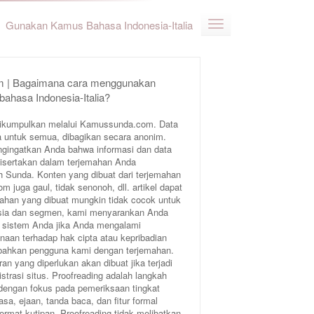
Gunakan Kamus Bahasa Indonesia-Italia
 | Bagaimana cara menggunakan
bahasa Indonesia-Italia?
ikumpulkan melalui Kamussunda.com. Data
 untuk semua, dibagikan secara anonim.
ngingatkan Anda bahwa informasi dan data
 disertakan dalam terjemahan Anda
Sunda. Konten yang dibuat dari terjemahan
juga gaul, tidak senonoh, dll. artikel dapat
ahan yang dibuat mungkin tidak cocok untuk
 usia dan segmen, kami menyarankan Anda
 sistem Anda jika Anda mengalami
aan terhadap hak cipta atau kepribadian
bahkan pengguna kami dengan terjemahan.
an yang diperlukan akan dibuat jika terjadi
trasi situs. Proofreading adalah langkah
 dengan fokus pada pemeriksaan tingkat
sa, ejaan, tanda baca, dan fitur formal
format kutipan. Proofreading tidak melibatkan