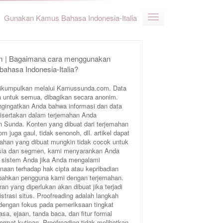
Gunakan Kamus Bahasa Indonesia-Italia
 | Bagaimana cara menggunakan
bahasa Indonesia-Italia?
ikumpulkan melalui Kamussunda.com. Data
 untuk semua, dibagikan secara anonim.
ngingatkan Anda bahwa informasi dan data
 disertakan dalam terjemahan Anda
Sunda. Konten yang dibuat dari terjemahan
juga gaul, tidak senonoh, dll. artikel dapat
ahan yang dibuat mungkin tidak cocok untuk
 usia dan segmen, kami menyarankan Anda
 sistem Anda jika Anda mengalami
aan terhadap hak cipta atau kepribadian
bahkan pengguna kami dengan terjemahan.
an yang diperlukan akan dibuat jika terjadi
trasi situs. Proofreading adalah langkah
 dengan fokus pada pemeriksaan tingkat
sa, ejaan, tanda baca, dan fitur formal
format kutipan. Proofreading tidak melibatkan