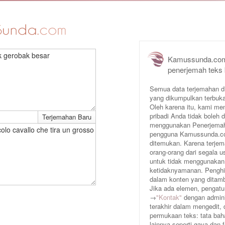
ik gerobak besar
Kamussunda.com
penerjemah teks 
Semua data terjemahan d
yang dikumpulkan terbuka
Oleh karena itu, kami me
pribadi Anda tidak boleh
menggunakan Penerjemah 
colo cavallo che tira un grosso
pengguna Kamussunda.com 
ditemukan. Karena terjem
orang-orang dari segala
untuk tidak menggunakan
ketidaknyamanan. Penghin
dalam konten yang ditam
Jika ada elemen, pengatur
→
"Kontak"
dengan adminis
terakhir dalam mengedit,
permukaan teks: tata baha
lainnya seperti gaya dan 